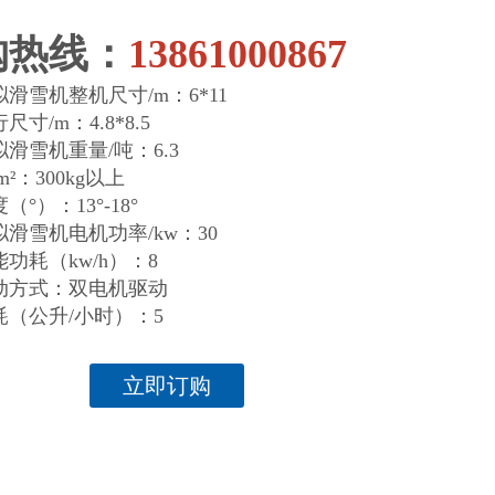
购热线：
13861000867
滑雪机整机尺寸/m：6*11
寸/m：4.8*8.5
滑雪机重量/吨：6.3
m²：300kg以上
°）：13°-18°
滑雪机电机功率/kw：30
功耗（kw/h）：8
动方式：双电机驱动
耗（公升/小时）：5
立即订购