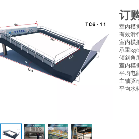
订
室内模拟
有效滑行尺
室内模拟
承重kg/
倾斜角度（
室内模拟
平均电能
主轴驱
平均水